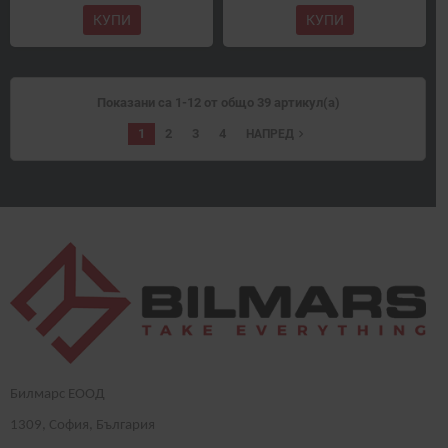
КУПИ
КУПИ
Показани са 1-12 от общо 39 артикул(а)
1
2
3
4
navigate_next
НАПРЕД
Билмарс ЕООД
1
309
, София, България