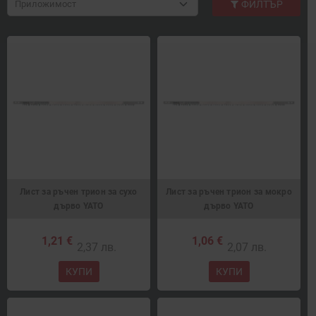
Приложимост
ФИЛТЪР
Лист за ръчен трион за сухо
Лист за ръчен трион за мокро
дърво YATO
дърво YATO
1,21 €
1,06 €
2,37 лв.
2,07 лв.
КУПИ
КУПИ