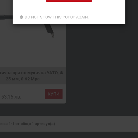
DO NOT SHOW THIS POPUP AGAIN.
ична прахосмукачка YATO, Ф
25 мм, 0.62 Mpa
КУПИ
53,16 лв.
и са 1-1 от общо 1 артикул(а)