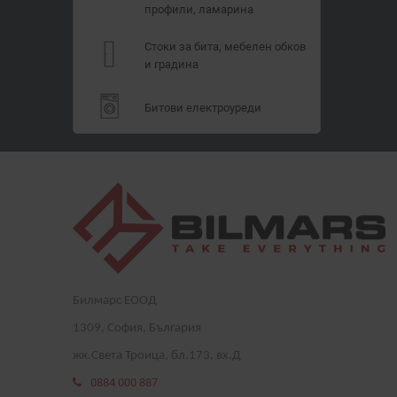
профили, ламарина
Стоки за бита, мебелен обков
и градина
Битови електроуреди
Билмарс ЕООД
1
309
, София, България
жк.Света Троица, бл.173, вх.Д
0884 000 887