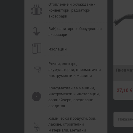
Отопление и охлаждане -
конвектори, радиатори,
аксесоари
ВиК, санитарно оборудване и
аксесоари
Изолации
Ръчни, електро,
акумулаторни, пневматични
Пневмат
инструменти и машини
Консумативи за машини,
27,18 €
инструменти и инсталации,
органайзери, предпазни
средства
Химически продукти, бои,
Показан
лакове, строителни
материали, метални