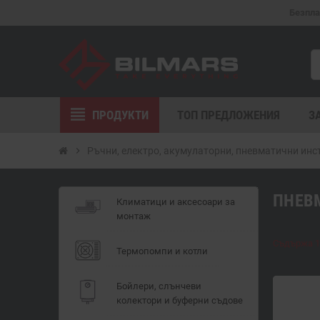
Безпла
view_headline
ПРОДУКТИ
ТОП ПРЕДЛОЖЕНИЯ
З
chevron_right
Ръчни, електро, акумулаторни, пневматични ин
ПНЕВ
Климатици и аксесоари за
монтаж
Съдържа 1
Термопомпи и котли
Бойлери, слънчеви
колектори и буферни съдове