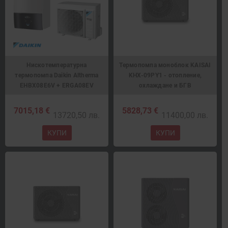
Нискотемпературна
Термопомпа моноблок KAISAI
термопомпа Daikin Altherma
KHX-09PY1 - отопление,
EHBX08E6V + ERGA08EV
охлаждане и БГВ
7015,18 €
5828,73 €
13720,50 лв.
11400,00 лв.
КУПИ
КУПИ