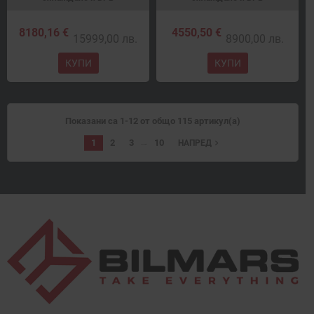
8180,16 €
4550,50 €
15999,00 лв.
8900,00 лв.
КУПИ
КУПИ
Показани са 1-12 от общо 115 артикул(а)
…
1
2
3
10
navigate_next
НАПРЕД