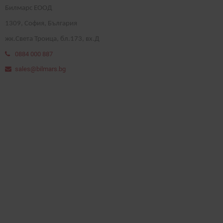
Билмарс ЕООД
1
309
, София, България
жк.Света Троица, бл.173, вх.Д
0884 000 887
sales@bilmars.bg