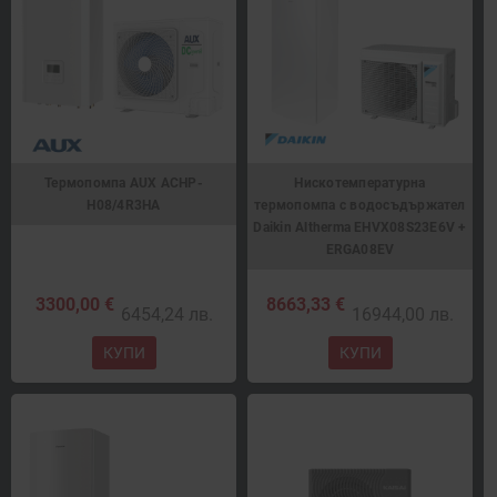
Термопомпа AUX ACHP-
Нискотемпературна
H08/4R3HA
термопомпа с водосъдържател
Daikin Altherma EHVX08S23E6V +
ERGA08EV
3300,00 €
8663,33 €
6454,24 лв.
16944,00 лв.
КУПИ
КУПИ