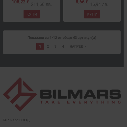
108,22 €
8,66 €
211,66 лв.
16,94 лв.
КУПИ
КУПИ
Показани са 1-12 от общо 43 артикул(а)
1
2
3
4
navigate_next
НАПРЕД
Билмарс ЕООД