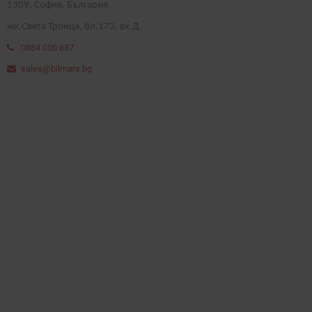
1
309
, София, България
жк.Света Троица, бл.173, вх.Д
0884 000 887
sales@bilmars.bg