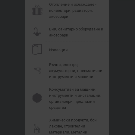
Отопление и охлаждане -
конвектори, радиатори,
аксесоари
ВиК, санитарно оборудване и
аксесоари
Изолации
Ръчни, електро,
акумулаторни, пневматични
инструменти и машини
Консумативи за машини,
инструменти и инсталации,
органайзери, предпазни
средства
Химически продукти, бои,
лакове, строителни
материали, метални