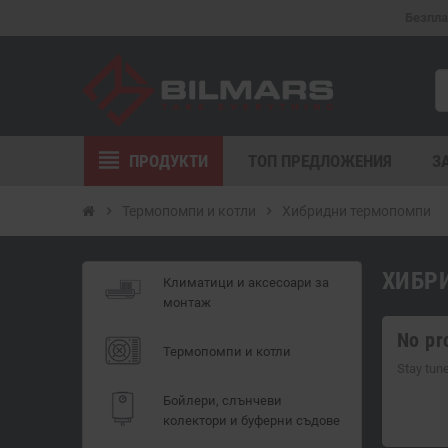
Безпла
view_headline
ПРОДУКТИ
ТОП ПРЕДЛОЖЕНИЯ
З
chevron_right
Термопомпи и котли
chevron_right
Хибридни термопомпи
ХИБР
Климатици и аксесоари за
монтаж
No pr
Термопомпи и котли
Stay tun
Бойлери, слънчеви
колектори и буферни съдове