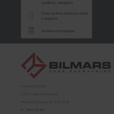
профили, ламарина
Стоки за бита, мебелен обков
и градина
Битови електроуреди
Билмарс ЕООД
1
309
, София, България
жк.Света Троица, бл.173, вх.Д
0884 000 887