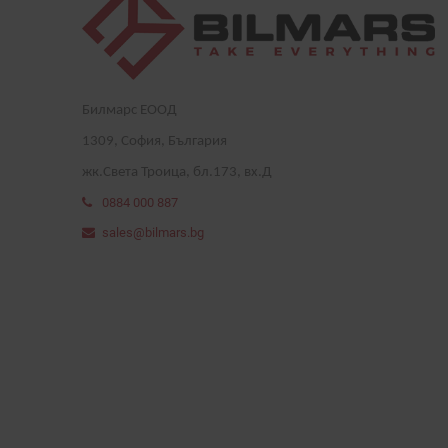
Билмарс ЕООД
1
309
, София, България
жк.Света Троица, бл.173, вх.Д
0884 000 887
sales@bilmars.bg