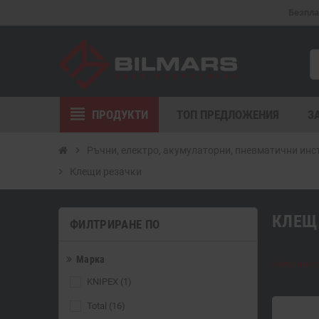
Безпла
view_headline
ПРОДУКТИ
ТОП ПРЕДЛОЖЕНИЯ
З
chevron_right
Ръчни, електро, акумулаторни, пневматични ин
chevron_right
Клещи резачки
КЛЕЩ
ФИЛТРИРАНЕ ПО
Марка
Налични са
KNIPEX
(1)
Total
(16)