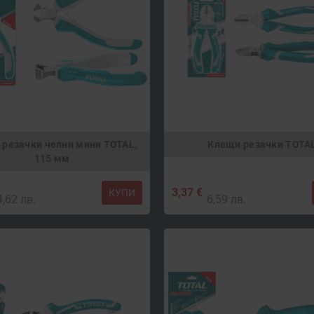
резачки челни мини TOTAL,
Клещи резачки TOTA
115 мм
3,37 €
КУПИ
4,62 лв.
6,59 лв.