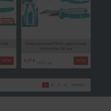
60 мм
Клещи резачки TOTAL, диагонални,
Heavy Duty, 180 мм
5,27 €
КУПИ
КУПИ
10,31 лв.
1
2
3
4
navigate_next
НАПРЕД