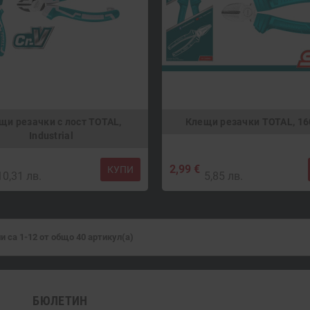
щи резачки с лост TOTAL,
Клещи резачки TOTAL, 1
Industrial
2,99 €
КУПИ
10,31 лв.
5,85 лв.
и са 1-12 от общо 40 артикул(а)
БЮЛЕТИН