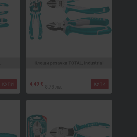
L
Клещи резачки TOTAL, Industrial
4,49 €
КУПИ
КУПИ
8,78 лв.