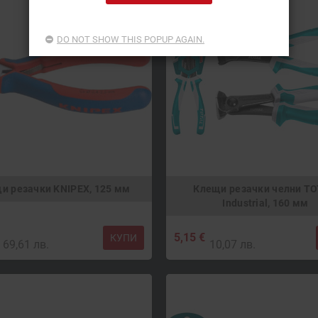
DO NOT SHOW THIS POPUP AGAIN.
и резачки KNIPEX, 125 мм
Клещи резачки челни TO
Industrial, 160 мм
5,15 €
КУПИ
69,61 лв.
10,07 лв.