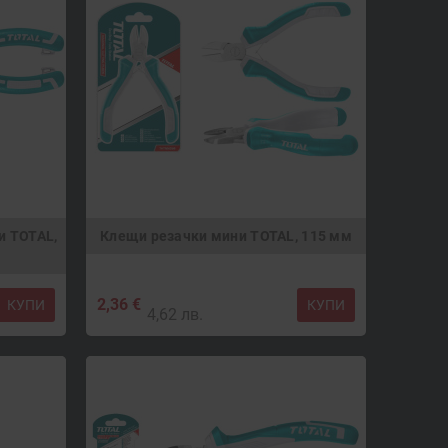
и TOTAL,
Клещи резачки мини TOTAL, 115 мм
2,36 €
КУПИ
КУПИ
4,62 лв.