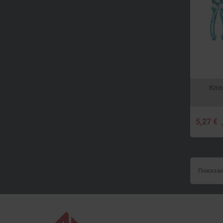
Кле
5,27 €
Показан