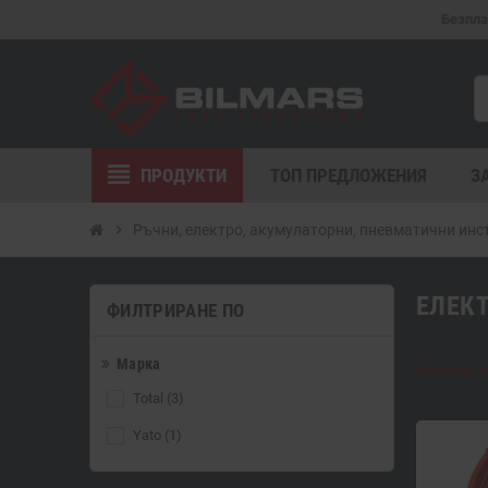
Безпла
view_headline
ПРОДУКТИ
ТОП ПРЕДЛОЖЕНИЯ
З
chevron_right
Ръчни, електро, акумулаторни, пневматични ин
ЕЛЕК
ФИЛТРИРАНЕ ПО
Марка
Налични са
Total
(3)
Yato
(1)