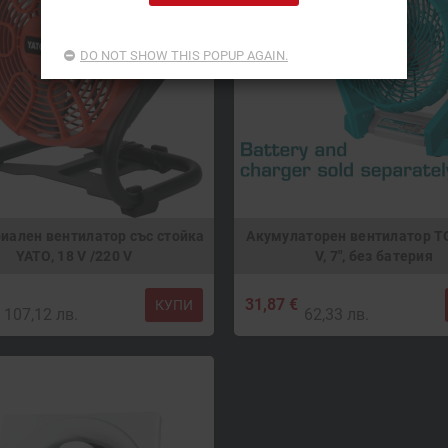
DO NOT SHOW THIS POPUP AGAIN.
иален вентилатор със стойка
Акумулаторен вентилатор TO
YATO, 18 V /220 V
V, 7", без батерия
31,87 €
КУПИ
107,12 лв.
62,33 лв.