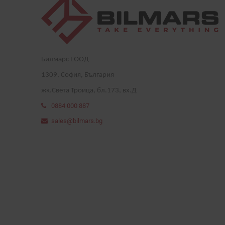
Билмарс ЕООД
1
309
, София, България
жк.Света Троица, бл.173, вх.Д
0884 000 887
sales@bilmars.bg