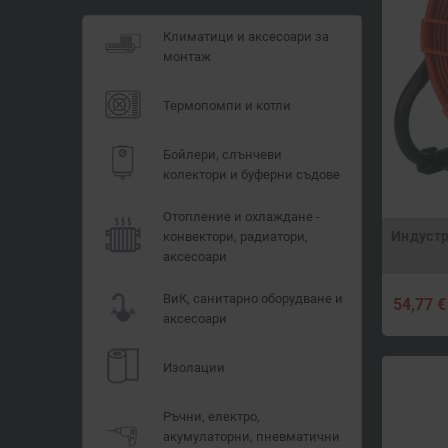
Климатици и аксесоари за
монтаж
Термопомпи и котли
Бойлери, слънчеви
колектори и буферни съдове
Отопление и охлаждане -
Индустр
конвектори, радиатори,
аксесоари
ВиК, санитарно оборудване и
54,77 €
аксесоари
Изолации
Ръчни, електро,
акумулаторни, пневматични