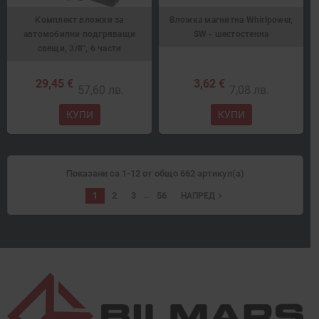
Комплект вложки за
Вложка магнитна Whirlpower,
автомобилни подгряващи
SW - шестостенна
свещи, 3/8", 6 части
29,45 €
3,62 €
57,60 лв.
7,08 лв.
КУПИ
КУПИ
Показани са 1-12 от общо 662 артикул(а)
…
1
2
3
56
navigate_next
НАПРЕД