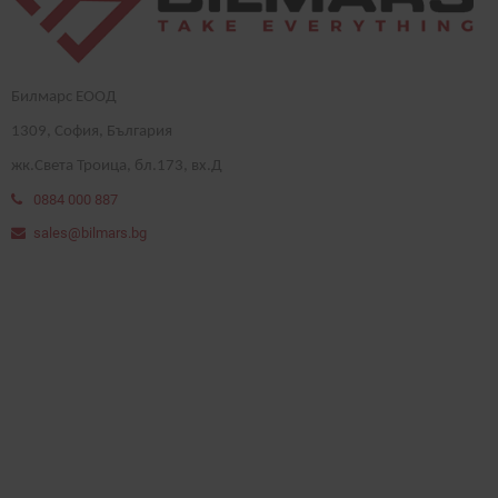
Билмарс ЕООД
1
309
, София, България
жк.Света Троица, бл.173, вх.Д
0884 000 887
sales@bilmars.bg