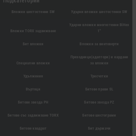
Подкатегории
Вложки шестостенни SW
Удърни вложки шестостенни SW
Ударни вложки многостенни BiHex
Вложки TORX задвижване
1"
Бит вложки
Вложки за винтоверти
Преходници(адаптори) и кардани
Специални вложки
за вложки
Удължения
Тресчотки
Въртоци
Битове прави SL
Битове звезда PH
Битове звезда PZ
Битове със задвижване TORX
Битове шестограми
Битове квадрат
Бит държачи