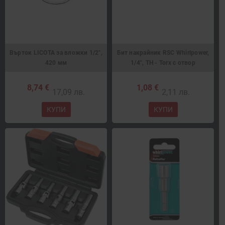
Върток LICOTA за вложки 1/2",
Бит накрайник RSC Whirlpower,
420 мм
1/4", TH - Torx с отвор
8,74 €
1,08 €
17,09 лв.
2,11 лв.
КУПИ
КУПИ