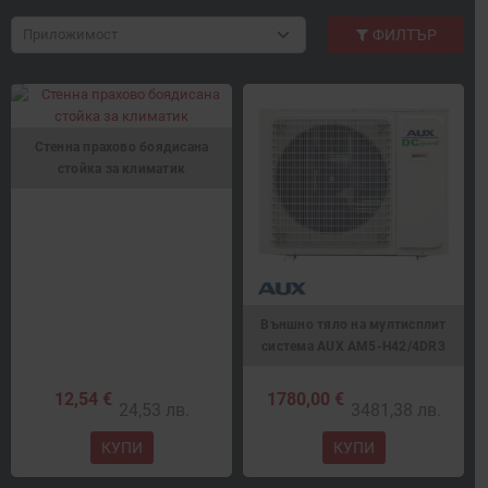
Приложимост
ФИЛТЪР
Стенна прахово боядисана
стойка за климатик
Външно тяло на мултисплит
система AUX AM5-H42/4DR3
12,54 €
1780,00 €
24,53 лв.
3481,38 лв.
КУПИ
КУПИ