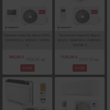
Канален климатик Nippon NTIU-
Касетъчен климатик Nippon
12HWFNX-Q + NOB30U-12HFN8-
NCA3U-18NRFNX-Q + NOB30U-
Q
18HFN8-Q
985,00 €
1105,00 €
1926,49 лв.
2161,19 лв.
КУПИ
КУПИ