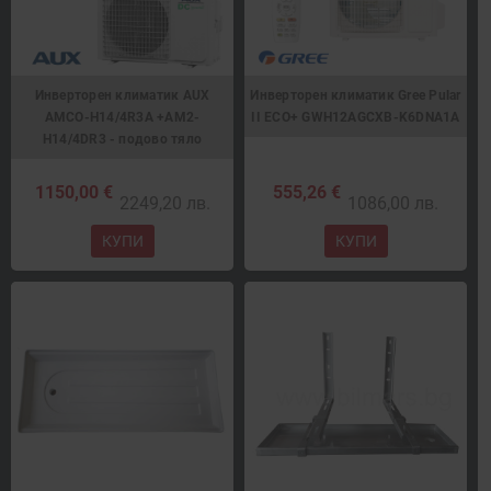
Инверторен климатик AUX
Инверторен климатик Gree Pular
AMCO-H14/4R3A +AM2-
II ECO+ GWH12AGCXB-K6DNA1A
H14/4DR3 - подово тяло
1150,00 €
555,26 €
2249,20 лв.
1086,00 лв.
КУПИ
КУПИ