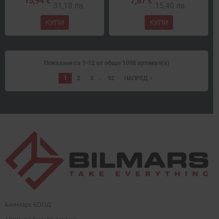
15,94 €
7,87 €
31,18 лв.
15,40 лв.
КУПИ
КУПИ
Показани са 1-12 от общо 1098 артикул(а)
…
1
2
3
92
navigate_next
НАПРЕД
Билмарс ЕООД