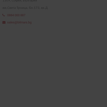
1
309
, София, България
жк.Света Троица, бл.173, вх.Д
0884 000 887
sales@bilmars.bg