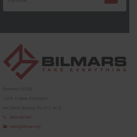
Stay tuned! More products will be shown here as they are added.
Билмарс ЕООД
1
309
, София, България
жк.Света Троица, бл.173, вх.Д
0884 000 887
sales@bilmars.bg