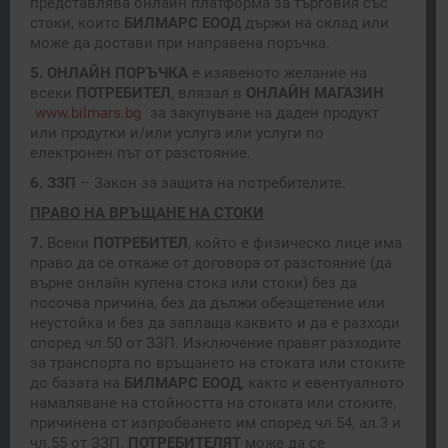
представлява онлайн платформа за търговия със
стоки, които
БИЛМАРС ЕООД
държи на склад или
може да достави при направена поръчка.
5. ОНЛАЙН ПОРЪЧКА
е изявеното желание на
всеки
ПОТРЕБИТЕЛ
, влязал в
ОНЛАЙН
МАГАЗИН
www.bilmars.bg
за закупуване на даден продукт
или продутки и/или услуга или услуги по
електронен път от разстояние.
6. ЗЗП
– Закон за защита на потребителите.
ПРАВО НА ВРЪЩАНЕ НА СТОКИ
7.
Всеки
ПОТРЕБИТЕЛ
, който е физическо лице има
право да се откаже от договора от разстояние (да
върне онлайн купена стока или стоки) без да
посочва причина, без да дължи обезщетение или
неустойка и без да заплаща каквито и да е разходи
според чл.50 от ЗЗП. Изключение правят разходите
за транспорта по връщането на стоката или стоките
до базата на
БИЛМАРС
ЕООД
, както и евентуалното
намаляване на стойността на стоката или стоките,
причинена от изпробването им според чл.54, ал.3 и
чл.55 от ЗЗП.
ПОТРЕБИТЕЛЯТ
може да се