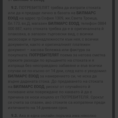
9.2.
ПОТРЕБИТЕЛЯТ трябва да изпрати стоката
или да я предаде лично в базата на
БИЛМАРС
ЕООД
на адрес гр.София 1309, жк.Света Троица,
бл.173, вх.Д, магазин
БИЛМАРС ЕООД
, телефон 0884
000 887, като стоката трябва да е в оригиналната й
опаковка, в запазен търговски вид, с всички
аксесоари и принадлежности към нея, с всички
документи, както и оригиналният платежен
документ – касова бележка или фактура за
покупката.
ПОТРЕБИТЕЛЯТ
поема за негова сметка
преките разходи по връщането на стоката и я
изпраща без неоправдано забавяне и във всички
случаи не по-късно от 14 дни, след като е уведомил
БИЛМАРС ЕООД
за намерението си, че иска да
върне дадената стока. До предаването на стоката
на
БИЛМАРС ЕООД
, рискът от случайното й
погиване или повреждане по каквато й да е
причина се носи изцяло от ПОТРЕБИТЕЛЯ. Срокът
се счита за спазен, ако стоките са изпратени преди
изтичането на 14 дневния срок.
9.3.
Ако в една онлайн поръчка има няколко