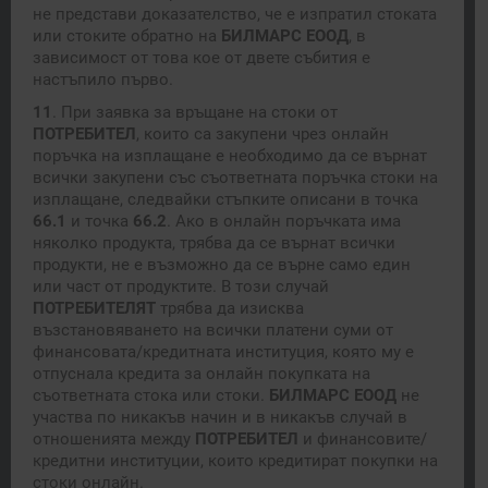
не представи доказателство, че е изпратил стоката
или стоките обратно на
БИЛМАРС
ЕООД
, в
зависимост от това кое от двете събития е
настъпило първо.
11
. При заявка за връщане на стоки от
ПОТРЕБИТЕЛ
, които са закупени чрез онлайн
поръчка на изплащане е необходимо да се върнат
всички закупени със съответната поръчка стоки на
изплащане, следвайки стъпките описани в точка
66.1
и точка
66.2
. Ако в онлайн поръчката има
няколко продукта, трябва да се върнат всички
продукти, не е възможно да се върне само един
или част от продуктите. В този случай
ПОТРЕБИТЕЛЯТ
трябва да изисква
възстановяването на всички платени суми от
финансовата/кредитната институция, която му е
отпуснала кредита за онлайн покупката на
съответната стока или стоки.
БИЛМАРС
ЕООД
не
участва по никакъв начин и в никакъв случай в
отношенията между
ПОТРЕБИТЕЛ
и финансовите/
кредитни институции, които кредитират покупки на
стоки онлайн.