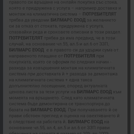
правото си връщане на онлайн покупка със стока,
която е придружена с услуга – например доставка и
монтаж на климатична система –
ПОТРЕБИТЕЛЯТ
трябва да уведоми
БИЛМАРС ЕООД
за желанието
си за отказ от стоката, придружена с услуга,
спазвайки реда и сроковете описани в този раздел.
ПОТРЕБИТЕЛЯТ
трябва да има предвид, че в този
случай, на основание чл.55, ал.5 и ал.6 от ЗЗП,
БИЛМАРС
ЕООД
е в правото си да удържи сума от
направеното плащане от
ПОТРЕБИТЕЛЯ
при
покупката, която се оформя по следния начин -
разхода за извършения монтаж на климатичната
система при доставката й + разхода за демонтажа
на климатичната система + една такса
допълнително посещение, според актуалната
ценова листа за тези услуги на
БИЛМАРС
ЕООД
към
момента на връщането. След като климатичната
система бъде демонтирана се транспортира до
базата на
БИЛМАРС ЕООД
. При получаването й се
прави обстоен преглед и оценка на овехтяването й
в следствие на работата й.
БИЛМАРС
ЕООД
на
основание чл.55, ал.4, ал.5 и ал.6 от ЗЗП прави
обезценка на стоката в размер от 10% до 100%.