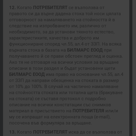
12.
Когато
ПОТРЕБИТЕЛЯТ
се възползва от
правото си да върне дадена стока той носи цялата
отговорност за намаляването на стойността й в
следствие на изпробването им, различно от
необходимото, за да установи тяхното естество,
характеристиките, качества и доброто им
функциониране според чл.55, ал.4 от ЗЗП. На всяка
върната стока в базата на
БИЛМАРС ЕООД
при
получаването й се прави обстоен преглед и оценка.
Ако тя не отговаря на всички условия за връщане
описани в този раздел и бъдат установени щети
БИЛМАРС ЕООД
има право на основание чл.55, ал.4
от ЗЗП да направи обезценка на стоката в размер
от 10% до 100%. В случай на частично намаляване
на стойността стоката или тотална щета (бракуване
на стоката) се съставя протокол с подробно
описание на всички констатации със снимков
материал в присъствието на
ПОТРЕБИТЕЛЯ
или/и
му се изпращат на електронната поща (e-mail),
посочена във формуляра за връщане.
13.
Когато
ПОТРЕБИТЕЛЯТ
иска да се възползва от