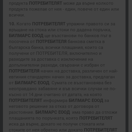
продукта
ПОТРЕБИТЕЛЯТ
може да върне колкото
продукта пожелае от нея - един, повече от един или
всички.
10.
Когато
ПОТРЕБИТЕЛЯТ
упражни правото си за
връщане на стока или стоки по дадена поръчка,
БИЛМАРС
ЕООД
ще възстанови по банков път в
посочена от
ПОТРЕБИТЕЛЯ
банкова сметка в
българска банка, всички плащания, които са
получени от ПОТРЕБИТЕЛЯ, включително и
разходите за доставка с изключение на
допълнителни разходи, свързани с избран от
ПОТРЕБИТЕЛЯ
начин на доставка, различен от най-
евтиния стандартен начин за доставка, предлаган
от
БИЛМАРС
ЕООД
. Сумата се възстановява без
неоправдано забавяне и във всички случаи не по-
късно от 14 дни считано от датата, на която
ПОТРЕБИТЕЛЯТ
информира
БИЛМАРС
ЕООД
за
неговото решение за отказ от договора от
разстояние.
БИЛМАРС
ЕООД
има право да отложи
плащанията по поръчката, която
ПОТРЕБИТЕЛЯТ
иска да върне, докато не получи стоката или
стоките от нея обратно или докато
ПОТРЕБИТЕЛЯТ