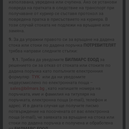
използвана, увредена или счупена. Ако се установи
повреда на пратката в следствие на транспорт при
получаване от куриер се съставя протокол за
повредена пратка в присъствието на куриера. В
този случай стоката не подлежи на връщане или
замяна.
9.
За да упражни правото си за връщане на дадена
стока или стоки по дадена поръчка
ПОТРЕБИТЕЛЯТ
трябва направи следните стъпки:
9.1.
Трябва да уведомите
БИЛМАРС ЕООД
за
решението си за отказ от стоката или стоките по
дадена поръчка като попълните електронния
формуляр
ТУК
или да ни уведомите
недвусмислено по електронната поща –
sales@bilmars.bg
, като напишете номера на
поръчката, име и фамилия на титуляря на
поръчката, електронна поща (e-mail), телефон и
адрес. И в двата случая ще получите писмо
потвърждение на посочената от вас електронна
поща (e-mail), че заявката за връщане на стока или
стоки по дадена поръчка е получена и обработена
от
БИЛМАРС ЕООД
.