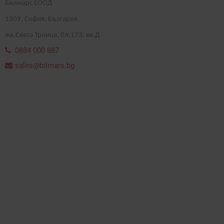
Билмарс ЕООД
1
309
, София, България
жк.Света Троица, бл.173, вх.Д
0884 000 887
sales@bilmars.bg