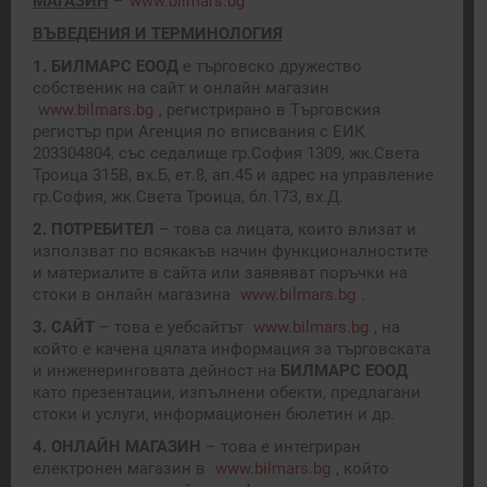
МАГАЗИН
–
www.bilmars.bg
ВЪВЕДЕНИЯ И ТЕРМИНОЛОГИЯ
1. БИЛМАРС ЕООД
е търговско дружество
собственик на сайт и онлайн магазин
www.bilmars.bg
, регистрирано в Търговския
регистър при Агенция по вписвания с ЕИК
203304804, със седалище гр.София 1309, жк.Света
Троица 315В, вх.Б, ет.8, ап.45 и адрес на управление
гр.София, жк.Света Троица, бл.173, вх.Д.
2. ПОТРЕБИТЕЛ
– това са лицата, които влизат и
използват по всякакъв начин функционалностите
и материалите в сайта или заявяват поръчки на
стоки в онлайн магазина
www.bilmars.bg
.
3. САЙТ
– това е уебсайтът
www.bilmars.bg
, на
който е качена цялата информация за търговската
и инженеринговата дейност на
БИЛМАРС
ЕООД
като презентации, изпълнени обекти, предлагани
стоки и услуги, информационен бюлетин и др.
4. ОНЛАЙН МАГАЗИН
– това е интегриран
електронен магазин в
www.bilmars.bg
, който