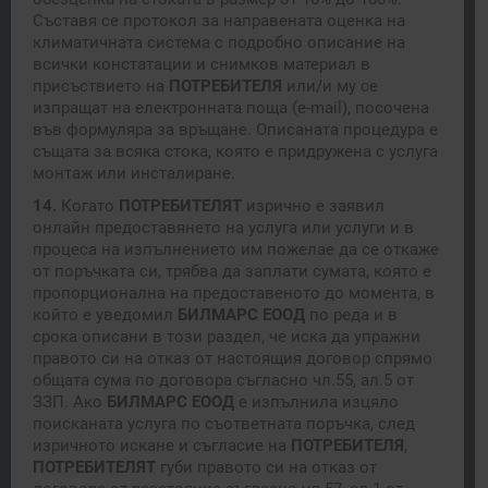
Съставя се протокол за направената оценка на
климатичната система с подробно описание на
всички констатации и снимков материал в
присъствието на
ПОТРЕБИТЕЛЯ
или/и му се
изпращат на електронната поща (e-mail), посочена
във формуляра за връщане. Описаната процедура е
същата за всяка стока, която е придружена с услуга
монтаж или инсталиране.
14.
Когато
ПОТРЕБИТЕЛЯТ
изрично е заявил
онлайн предоставянето на услуга или услуги и в
процеса на изпълнението им пожелае да се откаже
от поръчката си, трябва да заплати сумата, която е
пропорционална на предоставеното до момента, в
който е уведомил
БИЛМАРС
ЕООД
по реда и в
срока описани в този раздел, че иска да упражни
правото си на отказ от настоящия договор спрямо
общата сума по договора съгласно чл.55, ал.5 от
ЗЗП. Ако
БИЛМАРС
ЕООД
е изпълнила изцяло
поисканата услуга по съответната поръчка, след
изричното искане и съгласие на
ПОТРЕБИТЕЛЯ
,
ПОТРЕБИТЕЛЯТ
губи правото си на отказ от