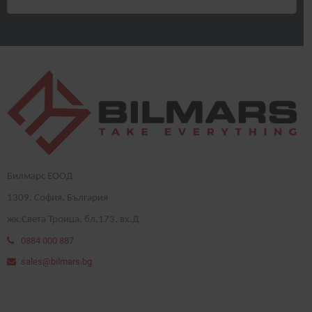
Билмарс ЕООД
1
309
, София, България
жк.Света Троица, бл.173, вх.Д
0884 000 887
sales@bilmars.bg