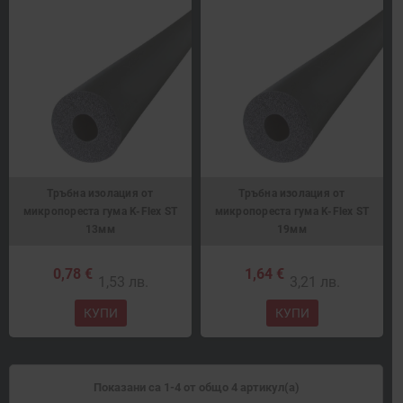
Тръбна изолация от
Тръбна изолация от
микропореста гума K-Flex ST
микропореста гума K-Flex ST
13мм
19мм
0,78 €
1,64 €
1,53 лв.
3,21 лв.
КУПИ
КУПИ
Показани са 1-4 от общо 4 артикул(а)