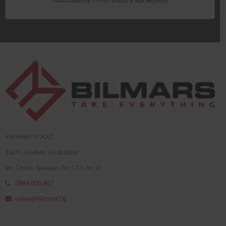
Показани са 1-8 от общо 8 артикул(а)
Билмарс ЕООД
1
309
, София, България
жк.Света Троица, бл.173, вх.Д
0884 000 887
sales@bilmars.bg