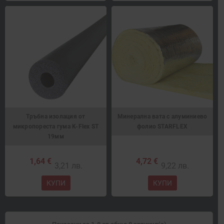
Тръбна изолация от
Минерална вата с алуминиево
микропореста гума K-Flex ST
фолио STARFLEX
19мм
1,64 €
4,72 €
3,21 лв.
9,22 лв.
КУПИ
КУПИ