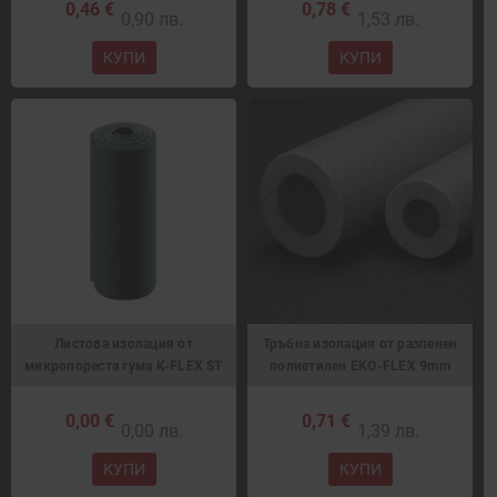
0,46 €
0,78 €
0,90 лв.
1,53 лв.
КУПИ
КУПИ
Листова изолация от
Тръбна изолация от разпенен
микропореста гума K-FLEX ST
полиетилен EKO-FLEX 9mm
0,00 €
0,71 €
0,00 лв.
1,39 лв.
КУПИ
КУПИ