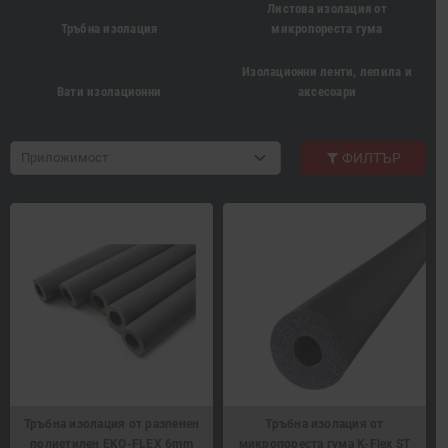
Листова изолация от
Тръбна изолация
микропореста гума
Изолационни ленти, лепила и
Вати изолационни
аксесоари
Приложимост
ФИЛТЪР
Тръбна изолация от разпенен
Тръбна изолация от
полиетилен EKO-FLEX 6mm
микропореста гума K-Flex ST