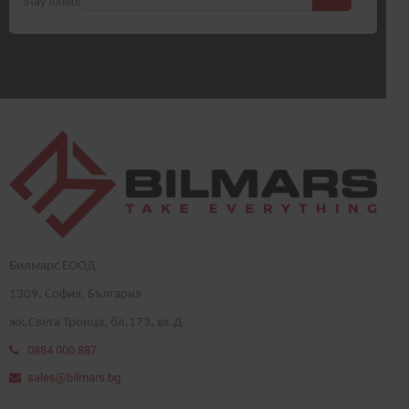
Stay tuned! More products will be shown here as they are added.
Билмарс ЕООД
1
309
, София, България
жк.Света Троица, бл.173, вх.Д
0884 000 887
sales@bilmars.bg