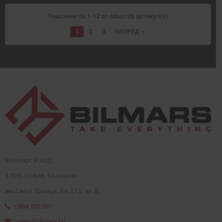
Показани са 1-12 от общо 26 артикул(а)
1
2
3
navigate_next
НАПРЕД
Билмарс ЕООД
1
309
, София, България
жк.Света Троица, бл.173, вх.Д
0884 000 887
sales@bilmars.bg