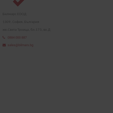
Билмарс ЕООД
1
309
, София, България
жк.Света Троица, бл.173, вх.Д
0884 000 887
sales@bilmars.bg