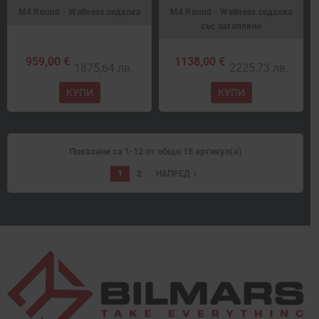
M4 Round - Wellness седалка
M4 Round - Wellness седалка
със затопляне
959,00 €
1138,00 €
1875,64 лв.
2225,73 лв.
КУПИ
КУПИ
Показани са 1-12 от общо 15 артикул(а)
1
2
navigate_next
НАПРЕД