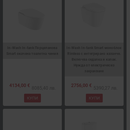
In-Wash In-tank Порцеланова
In-Wash In-tank Smart моноблок
Smart окачена тоалетна чиния
Rimless с интегрирано казанче.
Включва седалка и капак.
Нужда от електрическо
захранване
4134,00 €
2756,00 €
8085,40 лв.
5390,27 лв.
КУПИ
КУПИ