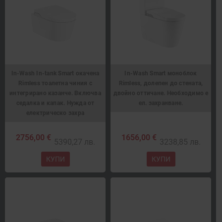
In-Wash In-tank Smart окачена
In-Wash Smart моноблок
Rimless тоалетна чиния с
Rimless, долепен до стената,
интегрирано казанче. Включва
двойно оттичане. Необходимо е
седалка и капак. Нужда от
ел. захранване.
електрическо захра
2756,00 €
1656,00 €
5390,27 лв.
3238,85 лв.
КУПИ
КУПИ