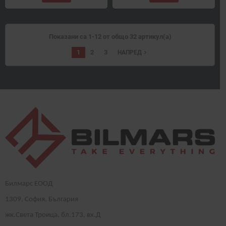
Показани са 1-12 от общо 32 артикул(а)
1
2
3
navigate_next
НАПРЕД
Билмарс ЕООД
1
309
, София, България
жк.Света Троица, бл.173, вх.Д