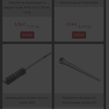
Тампони за почистване на
Четка за дюзи Forum Nylon
медни тръби YATO, 75 х 110 мм,
10 бр
3,76 €
3,14 €
7,35 лв.
6,14 лв.
КУПИ
КУПИ
Цилиндрична телена четка за
Пружина за огъване на
тръби YATO
тънкостенни тръби CFH