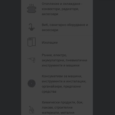
Отопление и охлаждане -
конвектори, радиатори,
аксесоари
ВиК, санитарно оборудване и
аксесоари
Изолации
Ръчни, електро,
акумулаторни, пневматични
инструменти и машини
Консумативи за машини,
инструменти и инсталации,
органайзери, предпазни
средства
Химически продукти, бои,
лакове, строителни
материали, метални