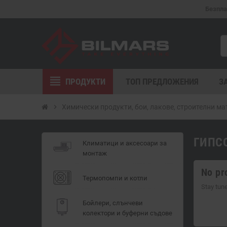
Безпла
view_headline
ПРОДУКТИ
ТОП ПРЕДЛОЖЕНИЯ
З
chevron_right
Химически продукти, бои, лакове, строителни м
ГИПС
Климатици и аксесоари за
монтаж
No pr
Термопомпи и котли
Stay tun
Бойлери, слънчеви
колектори и буферни съдове