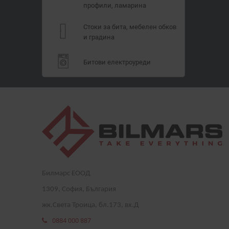
профили, ламарина
Стоки за бита, мебелен обков
и градина
Битови електроуреди
Билмарс ЕООД
1
309
, София, България
жк.Света Троица, бл.173, вх.Д
0884 000 887