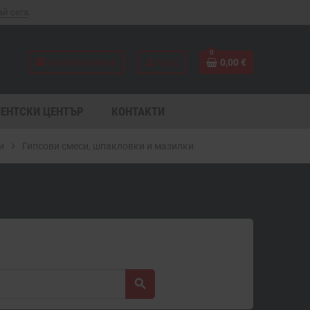
ай сега
.
0
mail
person
Онлайн заявка
Вход
0,00 €
ЕНТСКИ ЦЕНТЪР
КОНТАКТИ
и
chevron_right
Гипсови смеси, шпакловки и мазилки
search