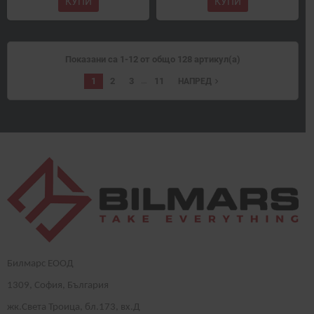
КУПИ
КУПИ
Показани са 1-12 от общо 128 артикул(а)
…
1
2
3
11
navigate_next
НАПРЕД
Билмарс ЕООД
1
309
, София, България
жк.Света Троица, бл.173, вх.Д