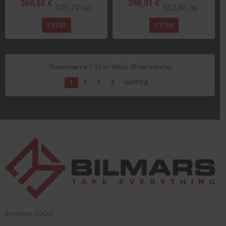
260,65 €
298,01 €
509,79 лв.
582,86 лв.
КУПИ
КУПИ
Показани са 1-12 от общо 39 артикул(а)
1
2
3
4
navigate_next
НАПРЕД
Билмарс ЕООД