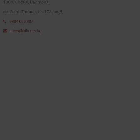
1
309
, София, България
жк.Света Троица, бл.173, вх.Д
0884 000 887
sales@bilmars.bg