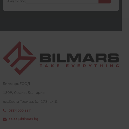
Stay tuned! More products will be shown here as they are added.
Билмарс ЕООД
1
309
, София, България
жк.Света Троица, бл.173, вх.Д
0884 000 887
sales@bilmars.bg