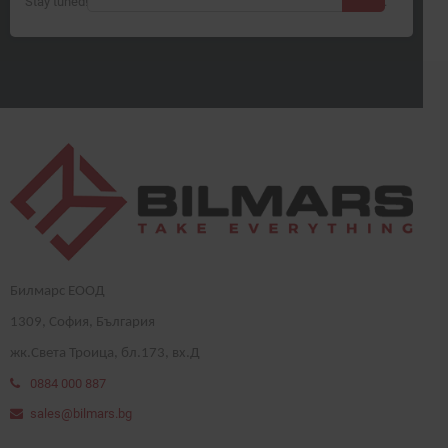
Stay tuned! More products will be shown here as they are added.
Билмарс ЕООД
1
309
, София, България
жк.Света Троица, бл.173, вх.Д
0884 000 887
sales@bilmars.bg