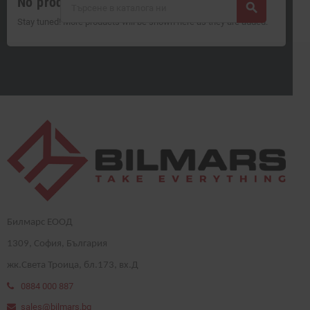
No products available yet
search
Stay tuned! More products will be shown here as they are added.
Билмарс ЕООД
1
309
, София, България
жк.Света Троица, бл.173, вх.Д
0884 000 887
sales@bilmars.bg