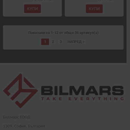
КУПИ
КУПИ
Показани са 1-12 от общо 36 артикул(а)
1
2
3
navigate_next
НАПРЕД
Билмарс ЕООД
1
309
, София, България