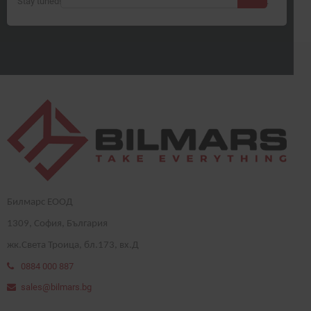
Stay tuned! More products will be shown here as they are added.
Билмарс ЕООД
1
309
, София, България
жк.Света Троица, бл.173, вх.Д
0884 000 887
sales@bilmars.bg