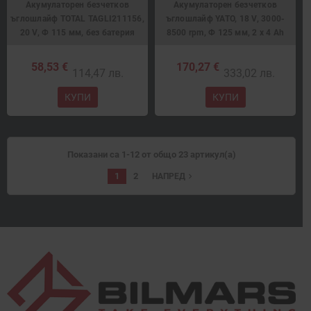
Акумулаторен безчетков
Акумулаторен безчетков
ъглошлайф TOTAL TAGLI211156,
ъглошлайф YATO, 18 V, 3000-
20 V, Ф 115 мм, без батерия
8500 rpm, Ф 125 мм, 2 x 4 Ah
58,53 €
170,27 €
114,47 лв.
333,02 лв.
КУПИ
КУПИ
Показани са 1-12 от общо 23 артикул(а)
1
2
navigate_next
НАПРЕД