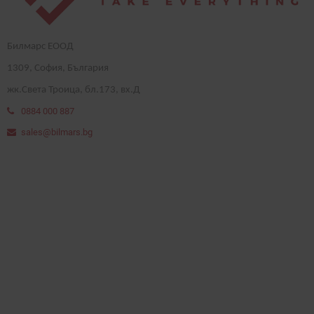
Билмарс ЕООД
1
309
, София, България
жк.Света Троица, бл.173, вх.Д
0884 000 887
sales@bilmars.bg