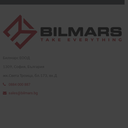
Билмарс ЕООД
1
309
, София, България
жк.Света Троица, бл.173, вх.Д
0884 000 887
sales@bilmars.bg