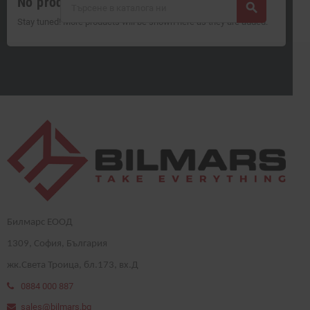
No products available yet
search
Stay tuned! More products will be shown here as they are added.
Билмарс ЕООД
1
309
, София, България
жк.Света Троица, бл.173, вх.Д
0884 000 887
sales@bilmars.bg