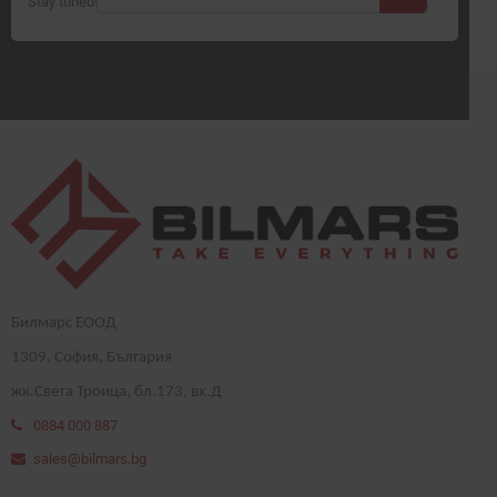
Stay tuned! More products will be shown here as they are added.
Билмарс ЕООД
1
309
, София, България
жк.Света Троица, бл.173, вх.Д
0884 000 887
sales@bilmars.bg