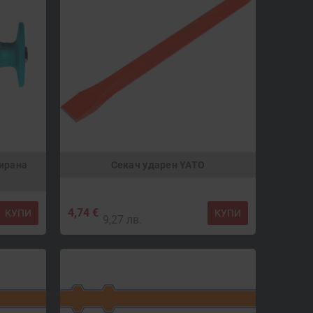
мирана
Секач ударен YATO
4,74 €
КУПИ
КУПИ
9,27 лв.