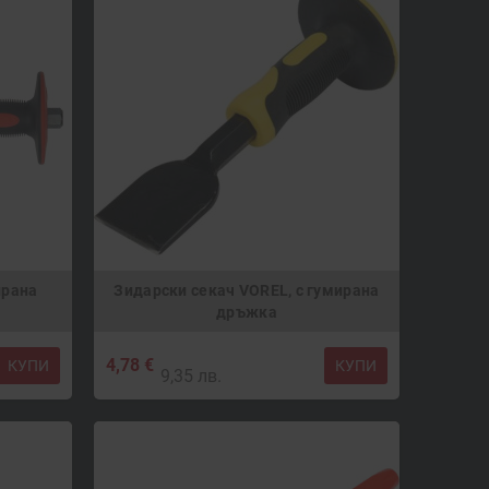
ирана
Зидарски секач VOREL, с гумирана
дръжка
4,78 €
КУПИ
КУПИ
9,35 лв.