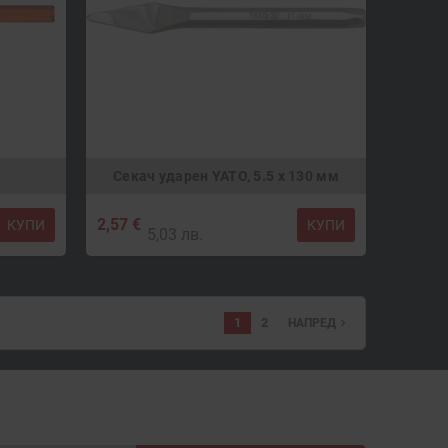
Секач ударен YATO, 5.5 x 130 мм
2,57 €
КУПИ
КУПИ
5,03 лв.
1
2
navigate_next
НАПРЕД