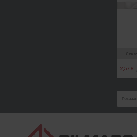
Сека
2,57 €
Показан