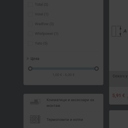
Total
(3)
Vorel
(1)
Wadfow
(3)
Whirlpower
(1)
Yato
(5)
Цена
1,00 € - 6,00 €
Секач у
5,91 €
Климатици и аксесоари за
монтаж
Термопомпи и котли