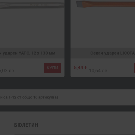
ч ударен YATO, 12 x 130 мм
Секач ударен LICOTA
5,44 €
КУПИ
5,03 лв.
10,64 лв.
и са 1-12 от общо 16 артикул(а)
БЮЛЕТИН