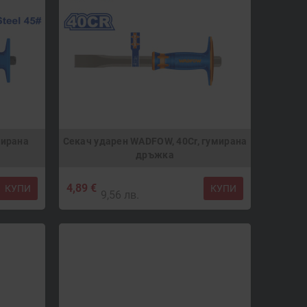
мирана
Секач ударен WADFOW, 40Cr, гумирана
дръжка
4,89 €
КУПИ
КУПИ
9,56 лв.