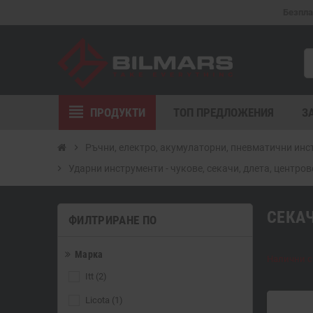
Безпла
view_headline
ПРОДУКТИ
ТОП ПРЕДЛОЖЕНИЯ
З
chevron_right
Ръчни, електро, акумулаторни, пневматични ин
chevron_right
Ударни инструменти - чукове, секачи, длета, центров
СЕКА
ФИЛТРИРАНЕ ПО
Марка
Налични са
Itt
(2)
Licota
(1)