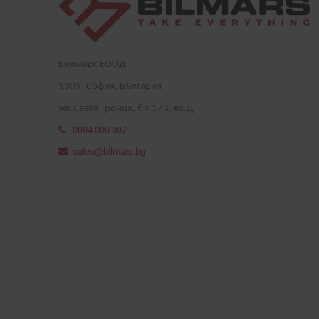
Билмарс ЕООД
1
309
, София, България
жк.Света Троица, бл.173, вх.Д
0884 000 887
sales@bilmars.bg