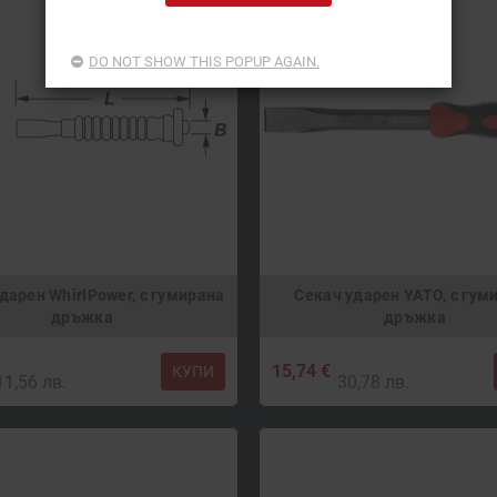
DO NOT SHOW THIS POPUP AGAIN.
дарен WhirlPower, с гумирана
Секач ударен YATO, с гум
дръжка
дръжка
15,74 €
КУПИ
11,56 лв.
30,78 лв.