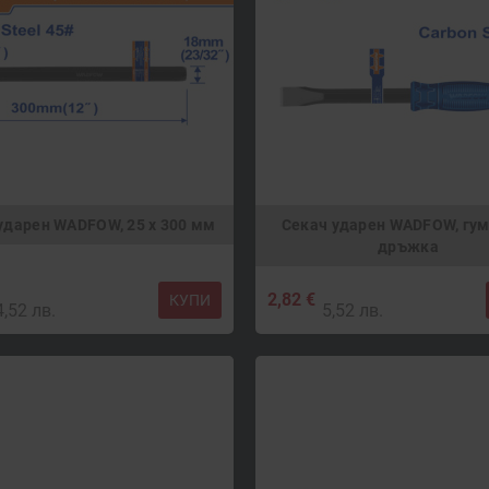
ударен WADFOW, 25 х 300 мм
Секач ударен WADFOW, гу
дръжка
2,82 €
КУПИ
4,52 лв.
5,52 лв.