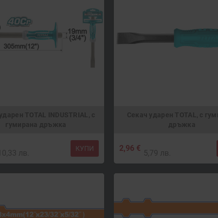
ударен TOTAL INDUSTRIAL, с
Секач ударен TOTAL, с гу
гумирана дръжка
дръжка
2,96 €
КУПИ
10,33 лв.
5,79 лв.