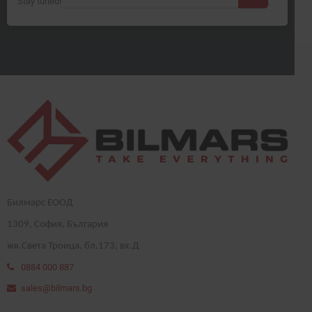
Stay tuned! More products will be shown here as they are added.
Билмарс ЕООД
1
309
, София, България
жк.Света Троица, бл.173, вх.Д
0884 000 887
sales@bilmars.bg