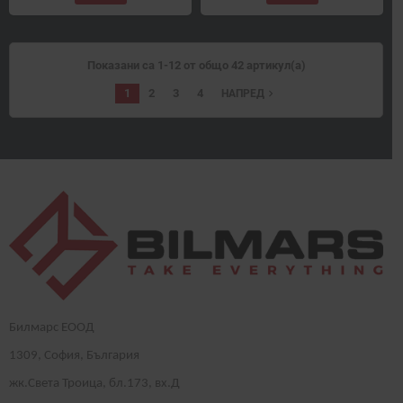
Показани са 1-12 от общо 42 артикул(а)
1
2
3
4
navigate_next
НАПРЕД
Билмарс ЕООД
1
309
, София, България
жк.Света Троица, бл.173, вх.Д